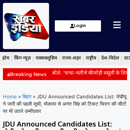
Login
होम
ब्रेकिंग न्यूज़
एक्सक्लूसिव
राज्य-शहर
राष्ट्रीय
देश-विदेश
ग्रा
ी का सपा पर बड़ा हमला, बोले- ‘चाचा-भतीजे की जोड़ी वसूली के लिए न
Breaking News
Home
»
बिहार
»
JDU Announced Candidates List: जेडीयू
ने जारी की पहली सूची, मोकामा से अनंत सिंह को टिकट चिराग की सीटों
पर भी उतारे उम्मीदवार
JDU Announced Candidates List: