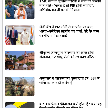
TMC नेता की पुलिस कस्टडी में मौत पर दिलीप
घोष बोले- ‘गलत है तो FIR होनी चाहिए’,
अभिषेक बनर्जी पर भी निशाना
जेडी वेंस ने PM मोदी से की फोन पर बात,
भारत-अमेरिका सहयोग पर चर्चा; बेटे के जन्म
पर पीएम ने दी बधाई
श्रीकृष्ण जन्मभूमि कारसेवा का आज होगा
शंखनाद, 12 साधु-संतों को रेड कार्ड नोटिस
अमृतसर में पाकिस्तानी घुसपैठिया ढेर, BSF ने
सीमा पर की बड़ी कार्रवाई
बार-बार फंगल इंफेक्शन क्यों होता है? क्या यह