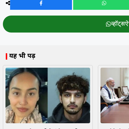
व्हॉट्सऐप
यह भी पढ़ें