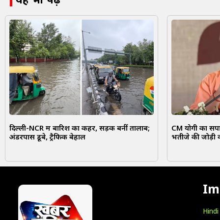
यह भी पढ़ें
दिल्ली-NCR में बारिश का कहर, सड़कें बनीं तालाब;
CM योगी का सपा 
अंडरपास डूबे, ट्रैफिक बेहाल
भतीजे की जोड़ी 
Im
Hind