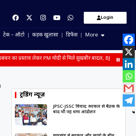
Login
टेक – ऑटो
कड़क खुलासा
डिफेंस
More
रस्ताव लेकर PM मोदी से मिले सुखबीर बादल, BJP-अकाली दल की फिर बन
ा
ट्रेंडिंग न्यूज़
JPSC-JSSC विवाद: सरकार से बैठक के
बाद भी नहीं थमा आंदोलन
झारखंड में सरकार और छात्रों के बीच