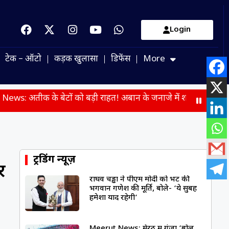
Login
टेक – ऑटो
कड़क खुलासा
डिफेंस
More
टों को बड़ी राहत! अबान के जनाजे में शामिल होंगे अली-उमर, मिली पै
ट्रेंडिंग न्यूज़
र
राघव चड्ढा ने पीएम मोदी को भेंट की
भगवान गणेश की मूर्ति, बोले- ‘ये सुबह
हमेशा याद रहेगी’
Meerut News: मेरठ में गूंजा ‘बोल