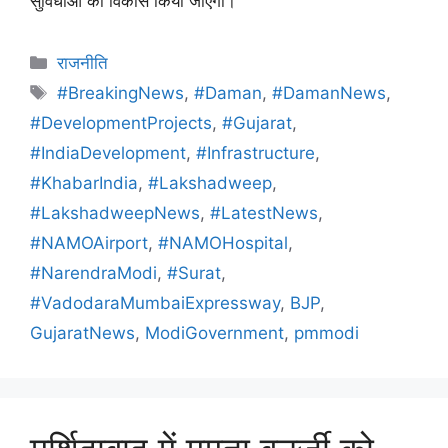
सुविधाओं का विकास किया जाएगा।
राजनीति
#BreakingNews
,
#Daman
,
#DamanNews
,
#DevelopmentProjects
,
#Gujarat
,
#IndiaDevelopment
,
#Infrastructure
,
#KhabarIndia
,
#Lakshadweep
,
#LakshadweepNews
,
#LatestNews
,
#NAMOAirport
,
#NAMOHospital
,
#NarendraModi
,
#Surat
,
#VadodaraMumbaiExpressway
,
BJP
,
GujaratNews
,
ModiGovernment
,
pmmodi