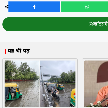
व्हॉट्सऐप
यह भी पढ़ें