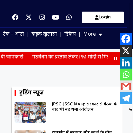
Login
टेक – ऑटो
कड़क खुलासा
डिफेंस
More
गठबंधन का प्रस्ताव लेकर PM मोदी से मिले सुखबीर बादल, BJP-अका
ट्रेंडिंग न्यूज़
JPSC-JSSC विवाद: सरकार से बैठक के
बाद भी नहीं थमा आंदोलन
झारखंड में सरकार और छात्रों के बीच