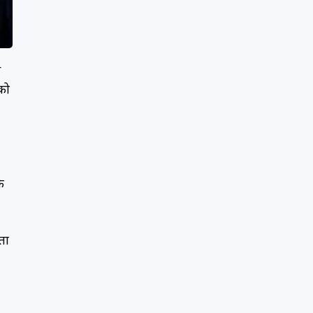
े
को
े
ता