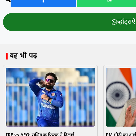
व्हॉट्सऐप
यह भी पढ़ें
IRE vs AFG: राशिद की फिरकी ने दिलाई
PM मोदी का आईआईट