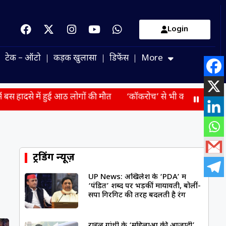
Login
टेक – ऑटो
कड़क खुलासा
डिफेंस
More
आठ लोगों की मौत
‘कॉकरोच’ से भी कम असरदार रहा कांग्रेस का प्रदर्श
ट्रेंडिंग न्यूज़
UP News: अखिलेश के ‘PDA’ में
‘पंडित’ शब्द पर भड़कीं मायावती, बोलीं-
सपा गिरगिट की तरह बदलती है रंग
राहुल गांधी के ‘महिलाओं की आजादी’