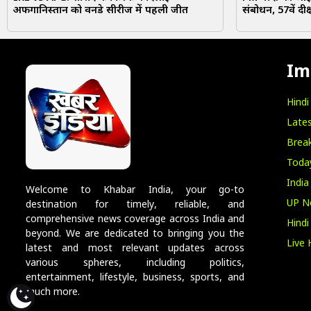
अफगानिस्तान को वनडे सीरीज में पहली जीत
संबोधन, 57वें दीक
Im
Hind
Lates
Break
Toda
India
Welcome to Khabar India, your go-to
UP N
destination for timely, reliable, and
comprehensive news coverage across India and
Hind
beyond. We are dedicated to bringing you the
Live 
latest and most relevant updates across
various spheres, including politics,
entertainment, lifestyle, business, sports, and
much more.