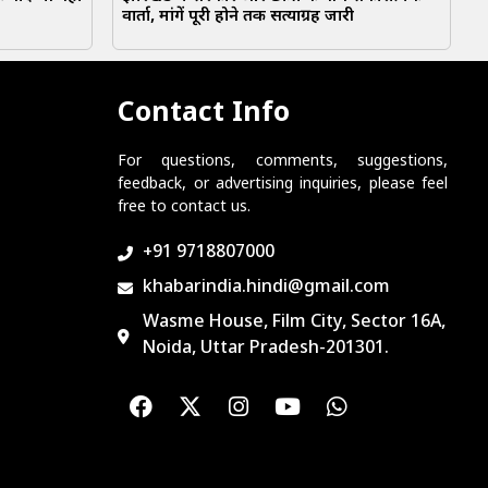
वार्ता, मांगें पूरी होने तक सत्याग्रह जारी
Contact Info
For questions, comments, suggestions,
feedback, or advertising inquiries, please feel
free to contact us.
+91 9718807000
khabarindia.hindi@gmail.com
Wasme House, Film City, Sector 16A,
Noida, Uttar Pradesh-201301.