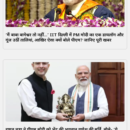
‘मैं बाबा बागेश्वर तो नहीं…’ IIT दिल्ली में PM मोदी का एक डायलॉग और
गूंज उठीं तालियां, आखिर ऐसा क्यों बोले पीएम? जानिए पूरी खबर
राघव चड्ढा ने पीएम मोदी को भेंट की भगवान गणेश की मूर्ति, बोले- ‘ये