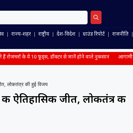
िव
राज्य-शहर
राष्ट्रीय
देश-विदेश
ग्राउंड रिपोर्ट
राजनीति
े 10 फूड्स, डॉक्टर से जानें होने वाले नुकसान
आगामी सीरीज और WTC 
त, लोकतंत्र की हुई विजय
की ऐतिहासिक जीत, लोकतंत्र की