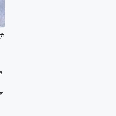
ूरी
ीत
ीत