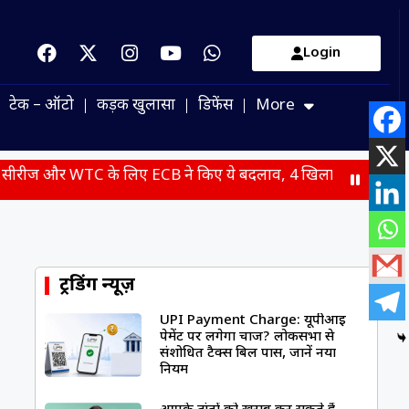
Login
टेक – ऑटो
कड़क खुलासा
डिफेंस
More
के लिए ECB ने किए ये बदलाव, 4 खिलाड़ियों की हुई वापसी
JPSC
ट्रेंडिंग न्यूज़
UPI Payment Charge: यूपीआई
पेमेंट पर लगेगा चार्ज? लोकसभा से
संशोधित टैक्स बिल पास, जानें नया
नियम