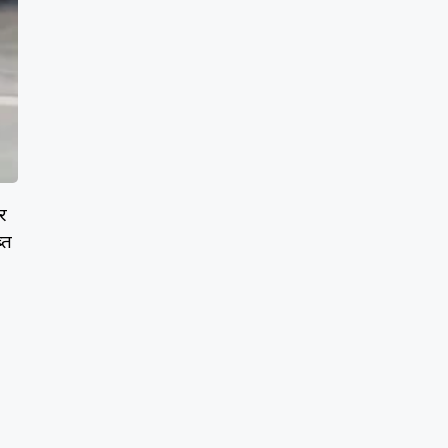
पर
्त