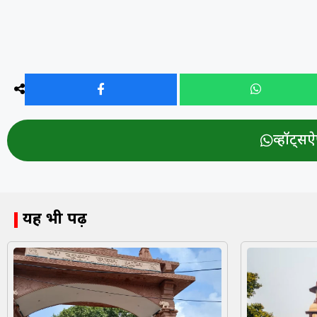
व्हॉट्सऐप
यह भी पढ़ें