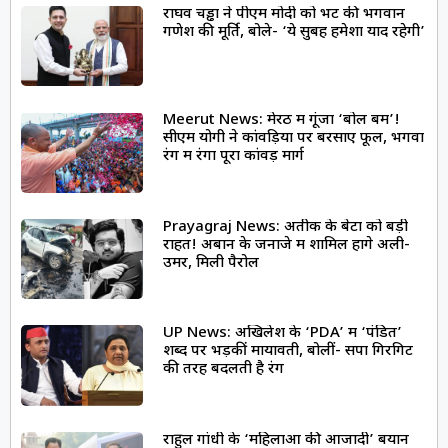
राघव चड्ढा ने पीएम मोदी को भेंट की भगवान
गणेश की मूर्ति, बोले- ‘ये सुबह हमेशा याद रहेगी’
Meerut News: मेरठ में गूंजा ‘बोल बम’!
सीएम योगी ने कांवड़ियों पर बरसाए फूल, भगवा
रंग में रंगा पूरा कांवड़ मार्ग
Prayagraj News: अतीक के बेटों को बड़ी
राहत! अबान के जनाजे में शामिल होंगे अली-
उमर, मिली पैरोल
UP News: अखिलेश के ‘PDA’ में ‘पंडित’
शब्द पर भड़कीं मायावती, बोलीं- सपा गिरगिट
की तरह बदलती है रंग
राहुल गांधी के ‘महिलाओं की आजादी’ बयान