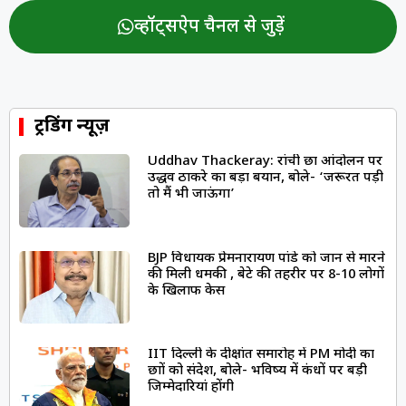
व्हॉट्सऐप चैनल से जुड़ें
ट्रेंडिंग न्यूज़
Uddhav Thackeray: रांची छात्र आंदोलन पर
उद्धव ठाकरे का बड़ा बयान, बोले- ‘जरूरत पड़ी
तो मैं भी जाऊंगा’
BJP विधायक प्रेमनारायण पांडे को जान से मारने
की मिली धमकी , बेटे की तहरीर पर 8-10 लोगों
के खिलाफ केस
IIT दिल्ली के दीक्षांत समारोह में PM मोदी का
छात्रों को संदेश, बोले- भविष्य में कंधों पर बड़ी
जिम्मेदारियां होंगी