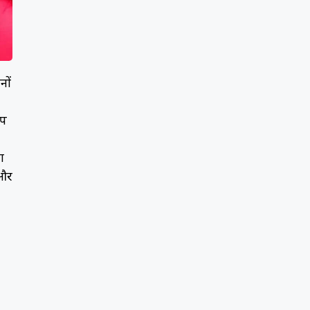
नों
ोप
ा
 और