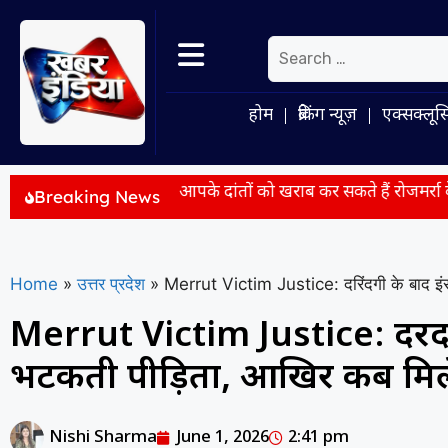
होम
ब्रेकिंग न्यूज़
एक्सक्लूस
म
आपके दांतों को खराब कर सकते हैं रोजमर्रा के ये 10 फूड्स, डॉक्टर स
Breaking News
Home
»
उत्तर प्रदेश
»
Merrut Victim Justice: दरिंदगी के बाद इं
Merrut Victim Justice: दरिंद
भटकती पीड़िता, आखिर कब मिले
Nishi Sharma
June 1, 2026
2:41 pm