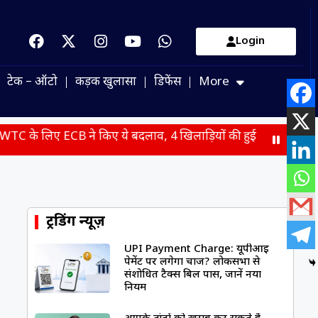
Login
टेक – ऑटो
कड़क खुलासा
डिफेंस
More
 ये बदलाव, 4 खिलाड़ियों की हुई वापसी
JPSC-JSSC भर्ती आंदोलन 
ट्रेंडिंग न्यूज़
UPI Payment Charge: यूपीआई
पेमेंट पर लगेगा चार्ज? लोकसभा से
संशोधित टैक्स बिल पास, जानें नया
नियम