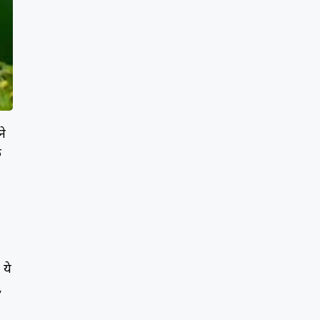
ने
ि
 ये
,