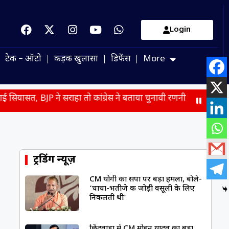
Login
टेक – ऑटो
कड़क खुलासा
डिफेंस
More
े सराहा तो कांग्रेस ने बताया चुनावी रणनीति
मोजतबा खामेनेई से म
ट्रेंडिंग न्यूज़
CM योगी का सपा पर बड़ा हमला, बोले-
‘चाचा-भतीजे की जोड़ी वसूली के लिए
निकलती थी’
छिंदवाड़ा में CM मोहन यादव का बड़ा