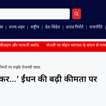
िव
राज्य-शहर
राष्ट्रीय
देश-विदेश
ग्राउंड रिपोर्ट
राजनीति
री सस्पेंड
जेनजी पर मोहन भागवत के बयान से गरमाई सियासत, BJP न
ीमतों पर भड़के तेजस्वी यादव
यंकर…’ ईंधन की बढ़ी कीमतों पर