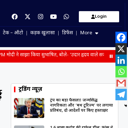
Login
टेक – ऑटो
कड़क खुलासा
डिफेंस
More
ा किया सुभाषित, बोले- ‘उदार हृदय वाले सज्जन कभी स्वार्थ नहीं देखते’
ट्रेंडिंग न्यूज़
ई
ट्रंप का बड़ा फैसला! जन्मसिद्ध
नागरिकता और ‘बर्थ टूरिज्म’ पर लगाया
प्रतिबंध, दो आदेशों पर किए हस्ताक्षर
1.6 लाख करोड़ की राफेल डील: फ्रांस ने