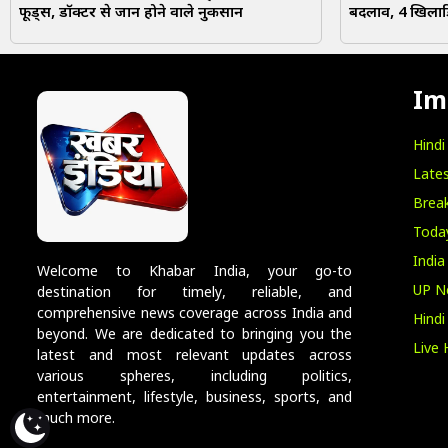
फूड्स, डॉक्टर से जानें होने वाले नुकसान
बदलाव, 4 खिलाड़
Im
Hind
Lates
Break
Toda
India
Welcome to Khabar India, your go-to
UP N
destination for timely, reliable, and
comprehensive news coverage across India and
Hind
beyond. We are dedicated to bringing you the
Live 
latest and most relevant updates across
various spheres, including politics,
entertainment, lifestyle, business, sports, and
much more.