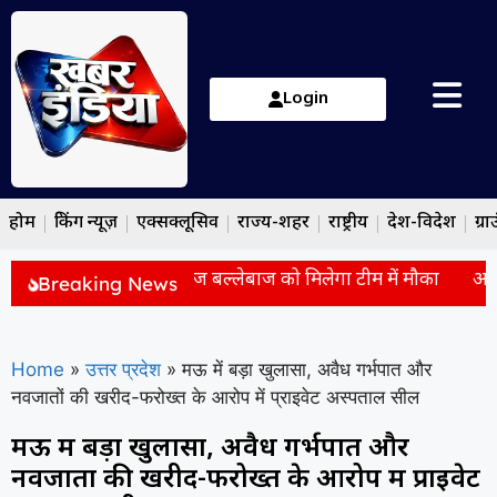
Login
होम
ब्रेकिंग न्यूज़
एक्सक्लूसिव
राज्य-शहर
राष्ट्रीय
देश-विदेश
ग्रा
 सुदर्शन की जगह इस दिग्गज बल्लेबाज को मिलेगा टीम में मौका
आंदोलन
Breaking News
Home
»
उत्तर प्रदेश
»
मऊ में बड़ा खुलासा, अवैध गर्भपात और
नवजातों की खरीद-फरोख्त के आरोप में प्राइवेट अस्पताल सील
मऊ में बड़ा खुलासा, अवैध गर्भपात और
नवजातों की खरीद-फरोख्त के आरोप में प्राइवेट