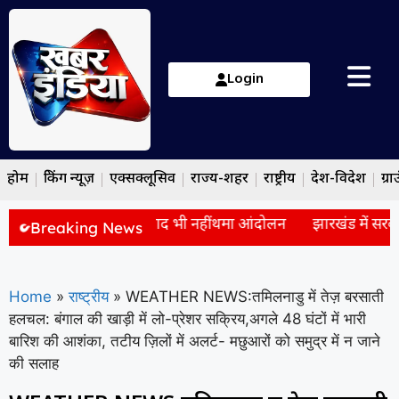
Login
होम
ब्रेकिंग न्यूज़
एक्सक्लूसिव
राज्य-शहर
राष्ट्रीय
देश-विदेश
ग्रा
वाद: सरकार से बैठक के बाद भी नहीं थमा आंदोलन
झारखंड में सरकार औ
Breaking News
Home
»
राष्ट्रीय
»
WEATHER NEWS:तमिलनाडु में तेज़ बरसाती
हलचल: बंगाल की खाड़ी में लो-प्रेशर सक्रिय,अगले 48 घंटों में भारी
बारिश की आशंका, तटीय ज़िलों में अलर्ट- मछुआरों को समुद्र में न जाने
की सलाह