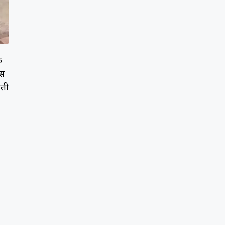
े
िस
रती