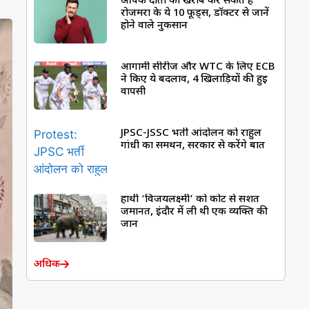
आपके दांतों को खराब कर सकते हैं
रोजमर्रा के ये 10 फूड्स, डॉक्टर से जानें
होने वाले नुकसान
आगामी सीरीज और WTC के लिए ECB
ने किए ये बदलाव, 4 खिलाड़ियों की हुई
वापसी
JPSC-JSSC भर्ती आंदोलन को राहुल
गांधी का समर्थन, सरकार से करेंगे बात
हाथी ‘विजयलक्ष्मी’ को कोर्ट से सशर्त
जमानत, इंदौर में ली थी एक व्यक्ति की
जान
अधिक