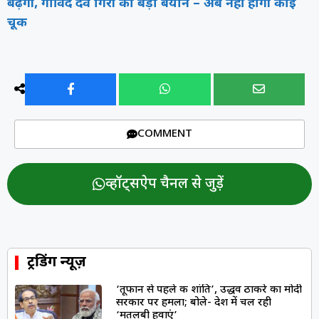
बढ़ेगी, गोविंद देव गिरी का बड़ा बयान – अब नहीं होगी कोई
चूक
COMMENT
व्हॉट्सऐप चैनल से जुड़ें
ट्रेंडिंग न्यूज़
‘तूफान से पहले की शांति’, उद्धव ठाकरे का मोदी
सरकार पर हमला; बोले- देश में चल रही
‘मतलबी हवाएं’