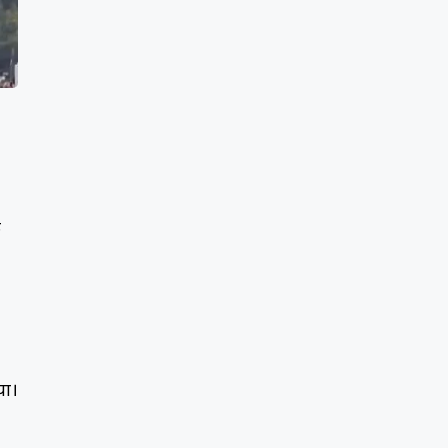
ि
या।