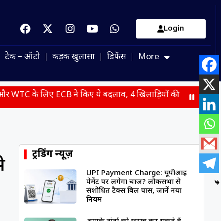
Login
टेक – ऑटो
कड़क खुलासा
डिफेंस
More
ECB ने किए ये बदलाव, 4 खिलाड़ियों की हुई वापसी
JPSC-JSSC भर
ट्रेंडिंग न्यूज़
े
UPI Payment Charge: यूपीआई
पेमेंट पर लगेगा चार्ज? लोकसभा से
संशोधित टैक्स बिल पास, जानें नया
नियम