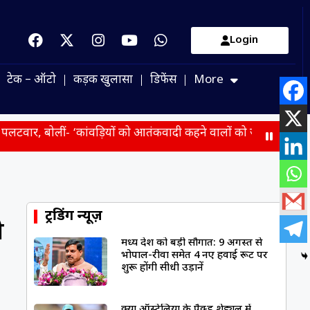
Login
टेक – ऑटो
कड़क खुलासा
डिफेंस
More
बोलीं- ‘कांवड़ियों को आतंकवादी कहने वालों को जवाब मिलेगा’
पीएम 
ट्रेंडिंग न्यूज़
ी
मध्य प्रदेश को बड़ी सौगात: 9 अगस्त से
भोपाल-रीवा समेत 4 नए हवाई रूट पर
शुरू होंगी सीधी उड़ानें
क्या ऑस्ट्रेलिया के पैक्ड शेड्यूल में