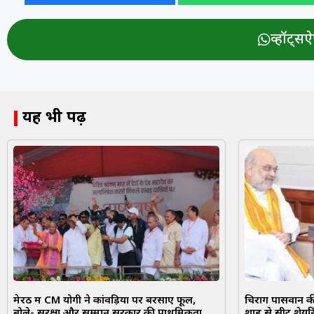
व्हॉट्सऐप
यह भी पढ़ें
मेरठ में CM योगी ने कांवड़ियों पर बरसाए फूल,
चिराग पासवान की 
बोले- सुरक्षा और सम्मान सरकार की प्राथमिकता
शाह से सीट शेयरि