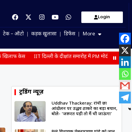
Login
टेक – ऑटो
कड़क खुलासा
डिफेंस
More
IIT दिल्ली के दीक्षांत समारोह में PM मोदी का छात्रों को संदेश, बोले- भवि
ट्रेंडिंग न्यूज़
Uddhav Thackeray: रांची छात्र
आंदोलन पर उद्धव ठाकरे का बड़ा बयान,
बोले- ‘जरूरत पड़ी तो मैं भी जाऊंगा’
BJP विधायक प्रेमनारायण पांडे को जान