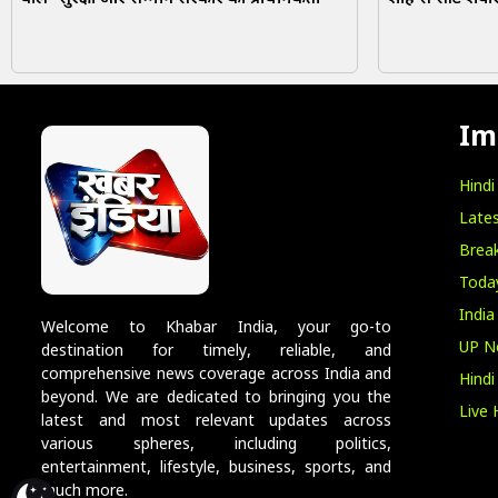
Im
Hind
Lates
Break
Toda
India
Welcome to Khabar India, your go-to
UP N
destination for timely, reliable, and
comprehensive news coverage across India and
Hind
beyond. We are dedicated to bringing you the
Live 
latest and most relevant updates across
various spheres, including politics,
entertainment, lifestyle, business, sports, and
much more.