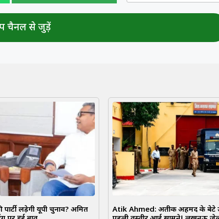
 चैनल से जुड़ें
पार्टी लड़ेगी यूपी चुनाव? अमित
Atik Ahmed: अतीक अहमद के बेटे 
ंग पर हुई बात
पहली तस्वीर आई सामने! लखनऊ जेल 