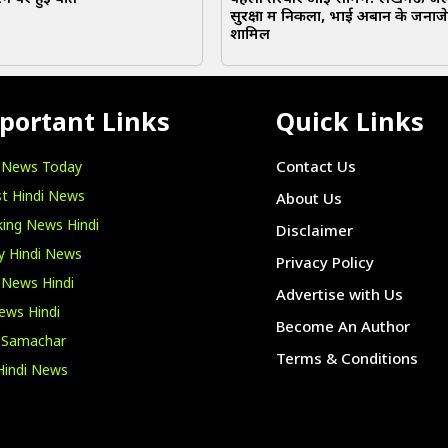
सुरक्षा में निकला, भाई अबान के जनाजे 
शामिल
portant Links
Quick Links
i News Today
Contact Us
t Hindi News
About Us
ing News Hindi
Disclaimer
y Hindi News
Privacy Policy
 News Hindi
Advertise with Us
ews Hindi
Become An Author
i Samachar
Terms & Conditions
Hindi News