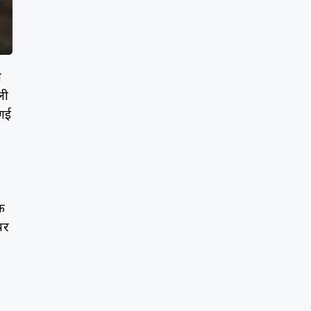
ी
ली
 गई
क
पर