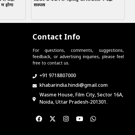
में होगा
सस्पेंस
Contact Info
For questions, comments, suggestions,
feedback, or advertising inquiries, please feel
free to contact us.
+91 9718807000
khabarindia.hindi@gmail.com
Wasme House, Film City, Sector 16A,
Noida, Uttar Pradesh-201301.