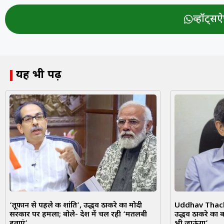
व्हॉट्सऐप
यह भी पढ़ें
‘तूफान से पहले की शांति’, उद्धव ठाकरे का मोदी
Uddhav Thacker
सरकार पर हमला; बोले- देश में चल रही ‘मतलबी
उद्धव ठाकरे का बड
हवाएं’
भी जाऊंगा’