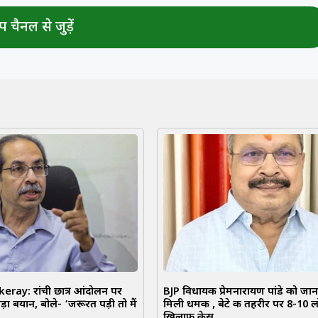
 चैनल से जुड़ें
ay: रांची छात्र आंदोलन पर
BJP विधायक प्रेमनारायण पांडे को जान 
़ा बयान, बोले- ‘जरूरत पड़ी तो मैं
मिली धमकी , बेटे की तहरीर पर 8-10 लो
खिलाफ केस