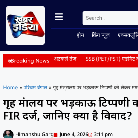
होम
ब्रेकिंग न्यूज़
एक्सक्लूस
े गठबंधन की अटकलें तेज
SSB (PET/PST) एडमिट कार्ड जारी, जानें क
Breaking News
Home
»
पश्चिम बंगाल
»
गृह मंत्रालय पर भड़काऊ टिप्पणी को लेकर ममता
गृह मंत्रालय पर भड़काऊ टिप्पण
FIR दर्ज, जानिए क्या है विवाद?
Himanshu Garg
June 4, 2026
3:11 pm