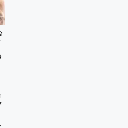
की
ा
े
ी
क
र