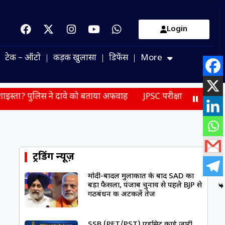
Login
टेक – ऑटो
कड़क खुलासा
डिफेंस
More
स ने दावे को बताया अफवाह
JPSC परीक्षा विवाद सुप्रीम कोर्ट पहुंचा, पर
ट्रेंडिंग न्यूज़
मोदी-बादल मुलाकात के बाद SAD का
बड़ा फैसला, पंजाब चुनाव से पहले BJP से
गठबंधन की अटकलें तेज
SSB (PET/PST) एडमिट कार्ड जारी,