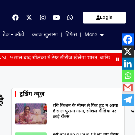
Login
टेक – ऑटो
कड़क खुलासा
डिफेंस
More
ा में टेस्ट सीरीज खेलेगा भारत, बारिश और चोट ने बढ़ाई टीम इंडिया की च
ट्रेंडिंग न्यूज़
ै
रवि किशन के मीम्स से फिर ट्रेंड में आया
6 साल पुराना गाना, सोशल मीडिया पर
छाईं रील्स
WhatsApp Group Chat: ग्रुप चैट्स