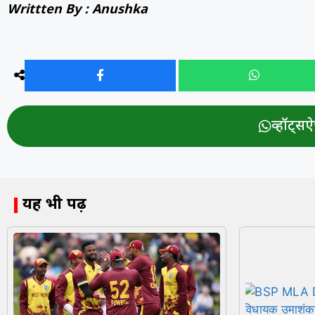
Writtten By : Anushka
व्हॉट्सऐप
यह भी पढ़ें