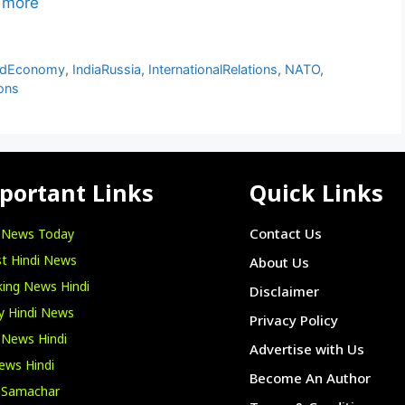
 more
ldEconomy
,
IndiaRussia
,
InternationalRelations
,
NATO
,
ons
portant Links
Quick Links
i News Today
Contact Us
t Hindi News
About Us
ing News Hindi
Disclaimer
y Hindi News
Privacy Policy
 News Hindi
Advertise with Us
ews Hindi
Become An Author
i Samachar