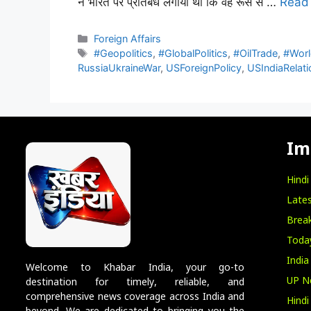
ने भारत पर प्रतिबंध लगाया था कि वह रूस से …
Read
Foreign Affairs
#Geopolitics
,
#GlobalPolitics
,
#OilTrade
,
#Wor
RussiaUkraineWar
,
USForeignPolicy
,
USIndiaRelati
Im
Hind
Lates
Break
Toda
India
Welcome to Khabar India, your go-to
UP N
destination for timely, reliable, and
comprehensive news coverage across India and
Hind