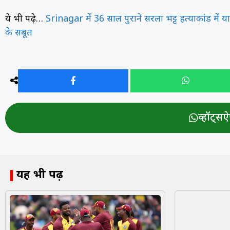
ये भी पढ़े…
Srinagar में 36 साल पुराने सरला भट्ट हत्याकांड में य
के सबूत
व्हॉट्सऐप
यह भी पढ़ें