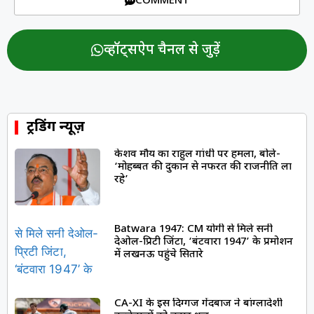
COMMENT
व्हॉट्सऐप चैनल से जुड़ें
ट्रेंडिंग न्यूज़
केशव मौर्य का राहुल गांधी पर हमला, बोले-
‘मोहब्बत की दुकान से नफरत की राजनीति ला
रहे’
Batwara 1947: CM योगी से मिले सनी
देओल-प्रिटी जिंटा, ‘बंटवारा 1947’ के प्रमोशन
में लखनऊ पहुंचे सितारे
CA-XI के इस दिग्गज गेंदबाज ने बांग्लादेशी