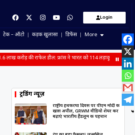
Login
टेक – ऑटो
कड़क खुलासा
डिफेंस
More
 राफेल डील: फ्रांस ने भारत को 114 लड़ाकू विमानों के निर्माण का प्रस्ताव
ट्रेंडिंग न्यूज़
राष्ट्रीय हथकरघा दिवस पर पीएम मोदी की
खास अपील, GRWM वीडियो शेयर कर
बढ़ाएं भारतीय हैंडलूम की पहचान
ट्रंप का बड़ा फैसला! जन्मसिद्ध