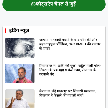
व्हॉट्सऐप चैनल से जुड़ें
ट्रेंडिंग न्यूज़
जापान में तबाही मचाने के बाद चीन की ओर
बढ़ा टाइफून डॉल्फिन, 162 KMPH की रफ्तार
से हवाएं
प्रयागराज में ‘छात्रों की गूंज’, राहुल गांधी बोले-
सिस्टम के चक्रव्यूह में फंसे छात्र, रोजगार के
दरवाजे बंद
केरल में ‘वंदे मातरम्’ पर सियासी घमासान,
विजयन ने फैसले की वापसी मांगी