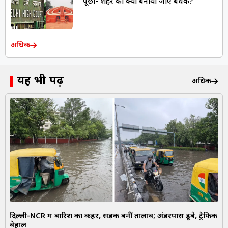
पूछा- शहर को क्यों बनाया जाए बंधक?
अधिक
यह भी पढ़ें
अधिक
दिल्ली-NCR में बारिश का कहर, सड़कें बनीं तालाब; अंडरपास डूबे, ट्रैफिक
बेहाल