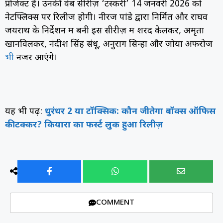
प्रोजेक्ट हैं। उनकी वेब सीरीज़ ‘टस्करी’ 14 जनवरी 2026 को
नेटफ्लिक्स पर रिलीज होगी। नीरज पांडे द्वारा निर्मित और राघव
जयराथ के निर्देशन में बनी इस सीरीज़ में शरद केलकर, अमृता
खानविलकर, नंदीश सिंह संधू, अनुराग सिन्हा और ज़ोया अफरोज
भी
नजर आएंगे।
यह भी पढ़ें:
धुरंधर 2 या टॉक्सिक: कौन जीतेगा बॉक्स ऑफिस
की टक्कर? कियारा का फर्स्ट लुक हुआ रिलीज़
COMMENT