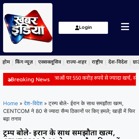
Login
होम
ब्रेकिंग न्यूज़
एक्सक्लूसिव
राज्य-शहर
राष्ट्रीय
देश-विदेश
ग्रा
े पीएम मोदी की विदेश यात्राओं पर 550 करोड़ रुपये से ज्यादा खर्च, संसद 
Breaking News
Home
»
देश-विदेश
»
ट्रम्प बोले- ईरान के साथ समझौता खत्म,
CENTCOM ने 80 से ज्यादा सैन्य ठिकानों पर किए हमले; खाड़ी में फिर
बढ़ा तनाव
ट्रम्प बोले- ईरान के साथ समझौता खत्म,