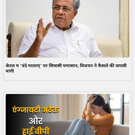
केरल में ‘वंदे मातरम्’ पर सियासी घमासान, विजयन ने फैसले की वापसी
मांगी