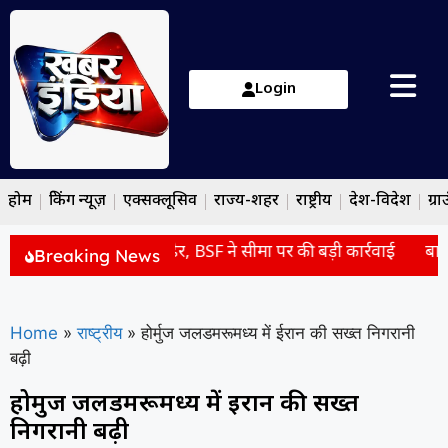
Login
होम
ब्रेकिंग न्यूज़
एक्सक्लूसिव
राज्य-शहर
राष्ट्रीय
देश-विदेश
ग्रा
ं पाकिस्तानी घुसपैठिया ढेर, BSF ने सीमा पर की बड़ी कार्रवाई
बार-बा
Breaking News
Home
»
राष्ट्रीय
»
होर्मुज जलडमरूमध्य में ईरान की सख्त निगरानी
बढ़ी
होर्मुज जलडमरूमध्य में ईरान की सख्त
निगरानी बढ़ी