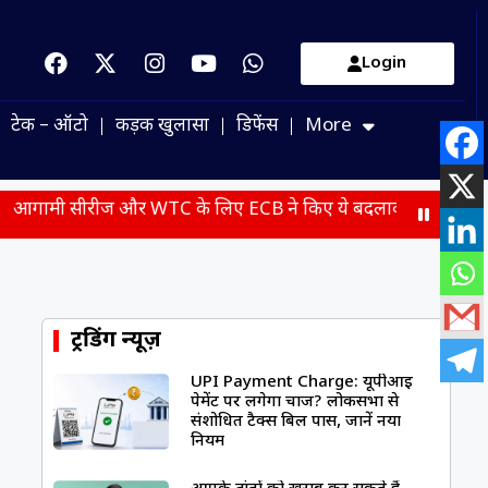
Login
टेक – ऑटो
कड़क खुलासा
डिफेंस
More
र WTC के लिए ECB ने किए ये बदलाव, 4 खिलाड़ियों की हुई वापसी
ट्रेंडिंग न्यूज़
UPI Payment Charge: यूपीआई
पेमेंट पर लगेगा चार्ज? लोकसभा से
संशोधित टैक्स बिल पास, जानें नया
नियम