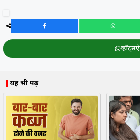
व्हॉट्सऐप
यह भी पढ़ें