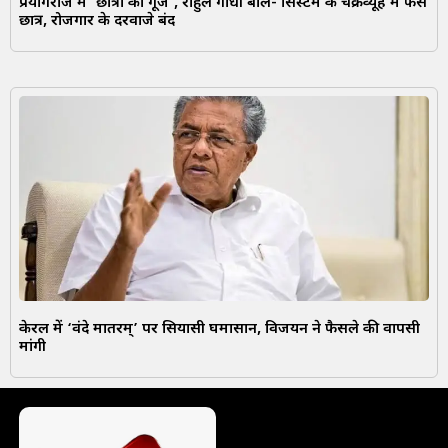
प्रयागराज में ‘छात्रों की गूंज’, राहुल गांधी बोले- सिस्टम के चक्रव्यूह में फंसे
छात्र, रोजगार के दरवाजे बंद
केरल में ‘वंदे मातरम्’ पर सियासी घमासान, विजयन ने फैसले की वापसी
मांगी