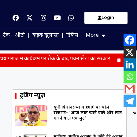
Login
टेक – ऑटो
कड़क खुलासा
डिफेंस
More
र्यक्रम पर रोक के बाद पवन खेड़ा का सरकार बड़ा हमला
बसपा विधायक उम
ट्रेंडिंग न्यूज़
यूपी विधानसभा में हंगामे पर बोले
राजभर- ‘आज लात खाने वाले और लात
मारने वाले एकजुट’
माफिया अतीक अहमद के छोटे बेटे अबान