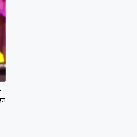
ि
आहत