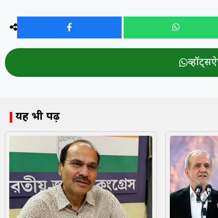
व्हॉट्सऐप
यह भी पढ़ें