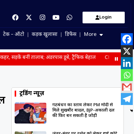
Login
टेक – ऑटो
कड़क खुलासा
डिफेंस
More
तालाब; अंडरपास डूबे, ट्रैफिक बेहाल
CM योगी का सपा पर बड़ा हमला,
ट्रेंडिंग न्यूज़
ेल
गठबंधन का प्रस्ताव लेकर PM मोदी से
मिले सुखबीर बादल, BJP-अकाली दल
की फिर बन सकती है जोड़ी
जंतर-मंतर पर प्रदर्शन को लेकर हाई कोर्ट