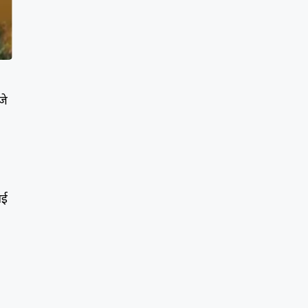
जे
आई