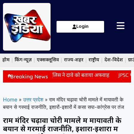
Login
होम
ब्रेकिंग न्यूज़
एक्सक्लूसिव
राज्य-शहर
राष्ट्रीय
देश-विदेश
ग्रा
 में पहुंची थीं शाइस्ता? पुलिस ने दावे को बताया अफवाह
JPSC परीक्षा
Breaking News
Home
»
उत्तर प्रदेश
»
राम मंदिर चढ़ावा चोरी मामले में मायावती के
बयान से गरमाई राजनीति, इशारों-इशारों में कसा सपा-कांग्रेस पर तंज
राम मंदिर चढ़ावा चोरी मामले में मायावती के
बयान से गरमाई राजनीति, इशारों-इशारों में