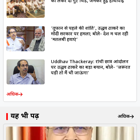
को लेकर दो गुट भिड़े, जमकर हुई हाथापाई
‘तूफान से पहले की शांति’, उद्धव ठाकरे का
मोदी सरकार पर हमला; बोले- देश में चल रही
‘मतलबी हवाएं’
Uddhav Thackeray: रांची छात्र आंदोलन
पर उद्धव ठाकरे का बड़ा बयान, बोले- ‘जरूरत
पड़ी तो मैं भी जाऊंगा’
अधिक
यह भी पढ़ें
अधिक