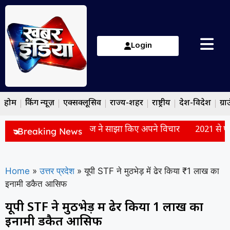
Login
होम
ब्रेकिंग न्यूज़
एक्सक्लूसिव
राज्य-शहर
राष्ट्रीय
देश-विदेश
ग्रा
पसी है अहम, पूर्व बल्लेबाज ने साझा किए अपने विचार
2021 से पीएम म
Breaking News
Home
»
उत्तर प्रदेश
»
यूपी STF ने मुठभेड़ में ढेर किया ₹1 लाख का
इनामी डकैत आसिफ
यूपी STF ने मुठभेड़ में ढेर किया ₹1 लाख का
इनामी डकैत आसिफ