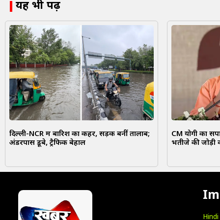
यह भी पढ़ें
दिल्ली-NCR में बारिश का कहर, सड़कें बनीं तालाब;
CM योगी का सपा 
अंडरपास डूबे, ट्रैफिक बेहाल
भतीजे की जोड़ी 
Im
Hind