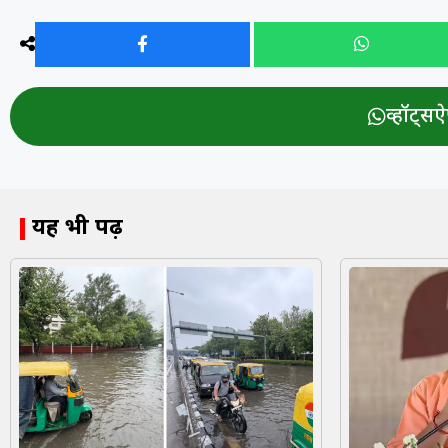
व्हॉट्सऐप
यह भी पढ़ें