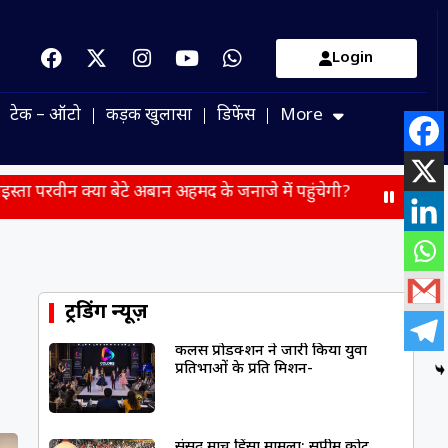
Login
टेक – ऑटो
कड़क खुलासा
डिफेंस
More
ा बेटे अबान अहमद के जनाजे में पहुंचेगी?
छात्रों पर कार्रवाई को लेक
ट्रेंडिंग न्यूज़
कलर्स प्रोडक्शन ने जारी किया युवा
प्रतिभाओं के प्रति मिशन-
संसद मार्च हिंसा मामला: सुप्रीम कोर्ट