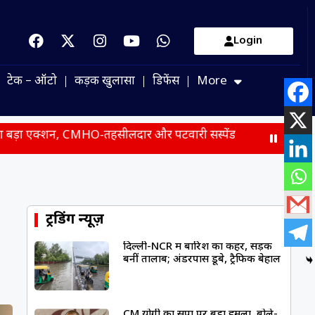
Login
टेक – ऑटो
कड़क खुलासा
डिफेंस
More
CMHO-तहसीलदार और पटवारी सस्पेंड
जेनजी पर मोहन भागवत के बयान 
ट्रेंडिंग न्यूज़
दिल्ली-NCR में बारिश का कहर, सड़कें
बनीं तालाब; अंडरपास डूबे, ट्रैफिक बेहाल
CM योगी का सपा पर बड़ा हमला, बोले-