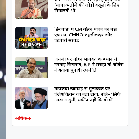
‘चाचा-भतीजे की जोड़ी वसूली के लिए
निकलती थी’
छिंदवाड़ा में CM मोहन यादव का बड़ा
एक्शन, CMHO-तहसीलदार और
पटवारी सस्पेंड
जेनजी पर मोहन भागवत के बयान से
गरमाई सियासत, BJP ने सराहा तो कांग्रेस
ने बताया चुनावी रणनीति
मोजतबा खामेनेई से मुलाकात पर
पेजेशकियन का बड़ा दावा, बोले- ‘सिर्फ
आवाज सुनी, यकीन नहीं कि वो थे’
अधिक