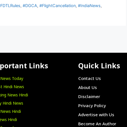
 #FDTLRules
,
#DGCA
,
#FlightCancellation
,
#IndiaNews
,
portant Links
Quick Links
i News Today
Contact Us
t Hindi News
About Us
ing News Hindi
Disclaimer
y Hindi News
Privacy Policy
 News Hindi
Advertise with Us
ews Hindi
Become An Author