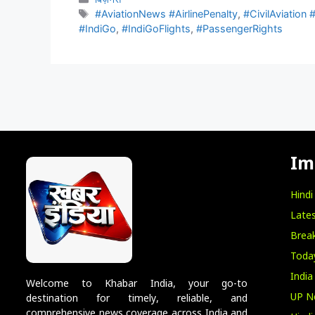
#AviationNews #AirlinePenalty
,
#CivilAviation
#IndiGo
,
#IndiGoFlights
,
#PassengerRights
Im
Hind
Lates
Break
Toda
India
Welcome to Khabar India, your go-to
UP N
destination for timely, reliable, and
comprehensive news coverage across India and