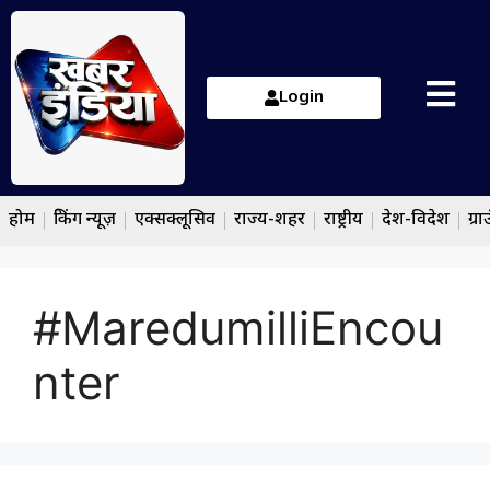
Login
होम
ब्रेकिंग न्यूज़
एक्सक्लूसिव
राज्य-शहर
राष्ट्रीय
देश-विदेश
ग्रा
#MaredumilliEncou
nter