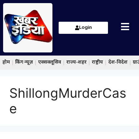
Login
होम
ब्रेकिंग न्यूज़
एक्सक्लूसिव
राज्य-शहर
राष्ट्रीय
देश-विदेश
ग्रा
ShillongMurderCas
e