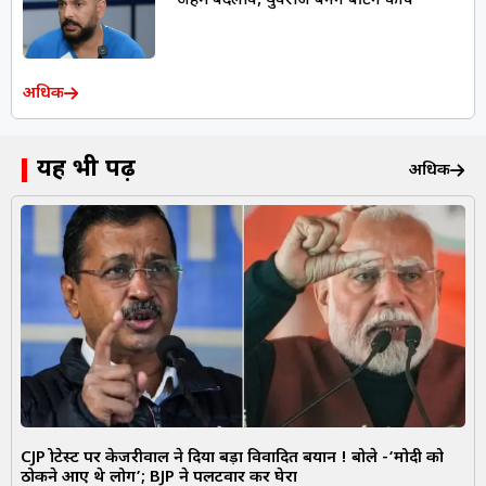
अहम बदलाव, युवराज बनेंगे बैटिंग कोच
अधिक
यह भी पढ़ें
अधिक
CJP प्रोटेस्ट पर केजरीवाल ने दिया बड़ा विवादित बयान ! बोले -‘मोदी को
ठोकने आए थे लोग’; BJP ने पलटवार कर घेरा